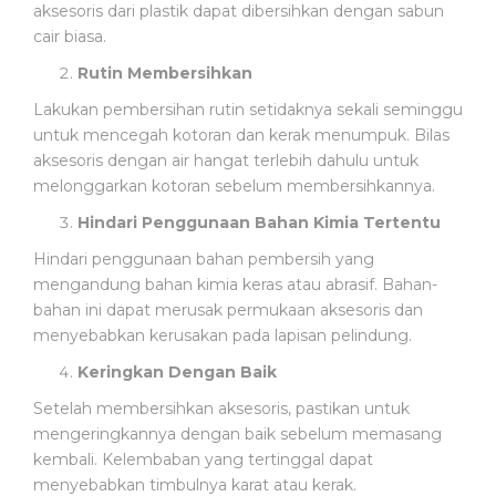
O
aksesoris dari plastik dapat dibersihkan dengan sabun
B
cair biasa.
A
T
Rutin Membersihkan
A
Lakukan pembersihan rutin setidaknya sekali seminggu
N
untuk mencegah kotoran dan kerak menumpuk. Bilas
aksesoris dengan air hangat terlebih dahulu untuk
P
melonggarkan kotoran sebelum membersihkannya.
E
Hindari Penggunaan Bahan Kimia Tertentu
N
Y
Hindari penggunaan bahan pembersih yang
A
mengandung bahan kimia keras atau abrasif. Bahan-
K
bahan ini dapat merusak permukaan aksesoris dan
I
menyebabkan kerusakan pada lapisan pelindung.
T
Keringkan Dengan Baik
P
Setelah membersihkan aksesoris, pastikan untuk
E
mengeringkannya dengan baik sebelum memasang
R
kembali. Kelembaban yang tertinggal dapat
A
menyebabkan timbulnya karat atau kerak.
L