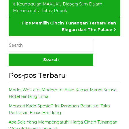
Post
Keunggulan MAKUKU Diapers Slim Dalam
navigation
Meminimalisir Iritasi Popok
Tips Memilih Cincin Tunangan Terbaru dan
Elegan dari The Palace
Pos-pos Terbaru
Model Westafel Modern Ini Bikin Kamar Mandi Serasa
Hotel Bintang Lima
Mencari Kado Spesial? Ini Panduan Belanja di Toko
Perhiasan Emas Bandung
Apa Saja Yang Mempengaruhi Harga Cincin Tunangan
? Simak Penjelasannya !