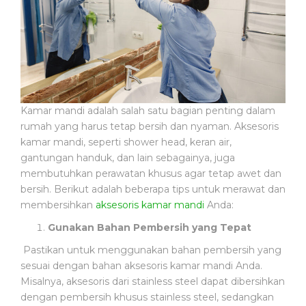
Bersih
Bersih
N
A
N
A
K
P
E
Kamar mandi adalah salah satu bagian penting dalam
N
rumah yang harus tetap bersih dan nyaman. Aksesoris
C
kamar mandi, seperti shower head, keran air,
E
gantungan handuk, dan lain sebagainya, juga
G
A
membutuhkan perawatan khusus agar tetap awet dan
H
bersih. Berikut adalah beberapa tips untuk merawat dan
A
membersihkan
aksesoris kamar mandi
Anda:
N
Gunakan Bahan Pembersih yang Tepat
Pastikan untuk menggunakan bahan pembersih yang
P
sesuai dengan bahan aksesoris kamar mandi Anda.
E
Misalnya, aksesoris dari stainless steel dapat dibersihkan
N
G
dengan pembersih khusus stainless steel, sedangkan