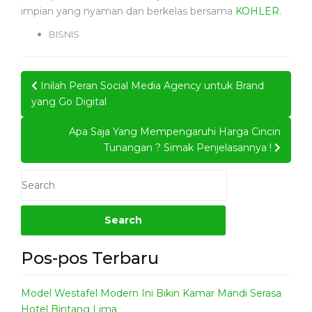
impian yang nyaman dan berkelas bersama
KOHLER
.
BISNIS
Post
Inilah Peran Social Media Agency untuk Brand
navigation
yang Go Digital
Apa Saja Yang Mempengaruhi Harga Cincin
Tunangan ? Simak Penjelasannya !
Pos-pos Terbaru
Model Westafel Modern Ini Bikin Kamar Mandi Serasa
Hotel Bintang Lima