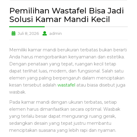
N
Pemilihan Wastafel Bisa Jadi
A
N
Solusi Kamar Mandi Kecil
A
K
Pemilihan
Pemilihan
Juli 8, 2026
admin
Wastafel
Wastafel
P
E
Bisa
Bisa
Memiliki kamar mandi berukuran terbatas bukan berarti
N
Jadi
Jadi
Anda harus mengorbankan kenyamanan dan estetika.
C
Solusi
Solusi
Dengan penataan yang tepat, ruangan kecil tetap
E
Kamar
Kamar
dapat terlihat luas, modern, dan fungsional. Salah satu
G
Mandi
Mandi
A
elemen yang paling berpengaruh dalam menciptakan
Kecil
Kecil
H
kesan tersebut adalah
wastafel
atau biasa disebut juga
A
wasbak.
N
Pada kamar mandi dengan ukuran terbatas, setiap
elemen harus dimanfaatkan secara optimal. Wasbak
P
yang terlalu besar dapat mengurangi ruang gerak,
E
sedangkan desain yang tepat justru membantu
N
menciptakan suasana yang lebih rapi dan nyaman.
G