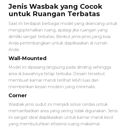
O
Jenis Wasbak yang Cocok
B
untuk Ruangan Terbatas
A
T
Saat ini terdapat berbagai model yang dirancang untuk
A
N
mengoptimalkan ruang, apalagi jika ruangan yang
dimiliki sangat terbatas. Berikut jenis-jenis yang bisa
Anda pertimbangkan untuk diaplikasikan di rumah
P
Anda:
E
Wall-Mounted
N
Y
Model ini dipasang langsung pada dinding sehingga
A
area di bawahnya tetap terbuka. Desain tersebut
K
membuat kamar mandi terlihat lebih luas dan
I
T
memberikan kesan modern yang minimalis.
Corner
P
Wasbak jenis sudut ini menjadi solusi cerdas untuk
E
memanfaatkan area yang sering tidak digunakan. Jenis
R
ini sangat ideal diaplikasikan untuk kamar mandi kecil
A
yang membutuhkan efisiensi ruang maksimal.
L