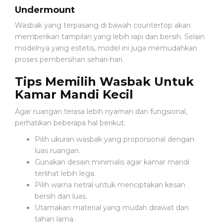
A
Undermount
T
Wasbak yang terpasang di bawah countertop akan
A
memberikan tampilan yang lebih rapi dan bersih. Selain
N
M
modelnya yang estetis, model ini juga memudahkan
E
proses pembersihan sehari-hari.
D
I
Tips Memilih Wasbak Untuk
S
Kamar Mandi Kecil
Agar ruangan terasa lebih nyaman dan fungsional,
B
perhatikan beberapa hal berikut:
I
D
Pilih ukuran wasbak yang proporsional dengan
A
luas ruangan.
N
Gunakan desain minimalis agar kamar mandi
terlihat lebih lega.
Pilih warna netral untuk menciptakan kesan
bersih dan luas.
Utamakan material yang mudah dirawat dan
tahan lama.