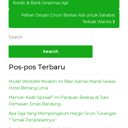
navigation
Kredit di Bank Sinarmas Aja!
Pilihan Desain Cincin Berlian Asli untuk Sahabat
Terbaik Wanita
Pos-pos Terbaru
Model Westafel Modern Ini Bikin Kamar Mandi Serasa
Hotel Bintang Lima
Mencari Kado Spesial? Ini Panduan Belanja di Toko
Perhiasan Emas Bandung
Apa Saja Yang Mempengaruhi Harga Cincin Tunangan
? Simak Penjelasannya !