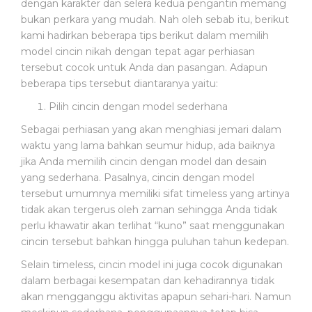
dengan karakter dan selera kedua pengantin memang
O
B
bukan perkara yang mudah. Nah oleh sebab itu, berikut
A
kami hadirkan beberapa tips berikut dalam memilih
T
model cincin nikah dengan tepat agar perhiasan
A
tersebut cocok untuk Anda dan pasangan. Adapun
N
beberapa tips tersebut diantaranya yaitu:
Pilih cincin dengan model sederhana
P
E
Sebagai perhiasan yang akan menghiasi jemari dalam
N
waktu yang lama bahkan seumur hidup, ada baiknya
Y
jika Anda memilih cincin dengan model dan desain
A
yang sederhana. Pasalnya, cincin dengan model
K
tersebut umumnya memiliki sifat timeless yang artinya
I
tidak akan tergerus oleh zaman sehingga Anda tidak
T
perlu khawatir akan terlihat “kuno” saat menggunakan
cincin tersebut bahkan hingga puluhan tahun kedepan.
P
Selain timeless, cincin model ini juga cocok digunakan
E
dalam berbagai kesempatan dan kehadirannya tidak
R
A
akan mengganggu aktivitas apapun sehari-hari. Namun
L