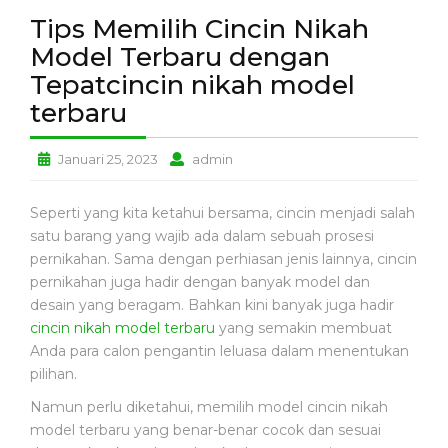
N
Tips Memilih Cincin Nikah
A
Model Terbaru dengan
N
A
Tepatcincin nikah model
K
terbaru
P
E
Tips
Tips
Januari 25, 2023
admin
N
Memilih
Memilih
C
Cincin
Cincin
Seperti yang kita ketahui bersama, cincin menjadi salah
E
Nikah
Nikah
G
satu barang yang wajib ada dalam sebuah prosesi
Model
Model
A
pernikahan. Sama dengan perhiasan jenis lainnya, cincin
Terbaru
Terbaru
H
pernikahan juga hadir dengan banyak model dan
dengan
dengan
A
desain yang beragam. Bahkan kini banyak juga hadir
Tepatcincin
Tepatcincin
N
cincin nikah model terbaru
yang semakin membuat
nikah
nikah
Anda para calon pengantin leluasa dalam menentukan
model
model
P
pilihan.
terbaru
terbaru
E
Namun perlu diketahui, memilih model cincin nikah
N
model terbaru yang benar-benar cocok dan sesuai
G