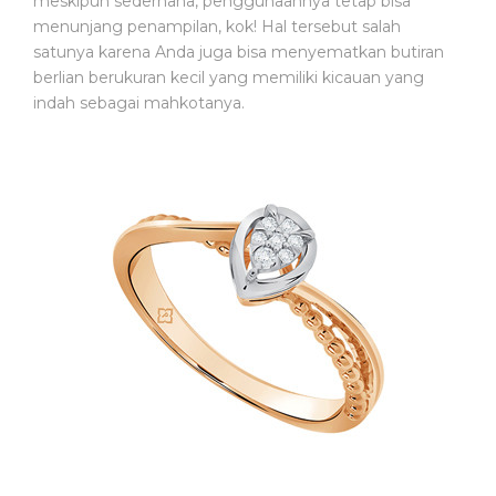
meskipun sederhana, penggunaannya tetap bisa
A
menunjang penampilan, kok! Hal tersebut salah
T
satunya karena Anda juga bisa menyematkan butiran
A
berlian berukuran kecil yang memiliki kicauan yang
N
indah sebagai mahkotanya.
M
E
D
I
S
B
I
D
A
N