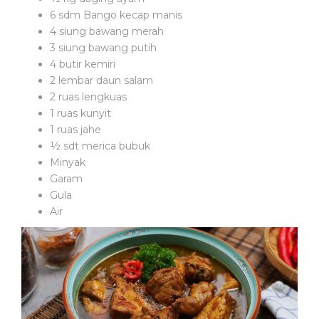
A
6 sdm Bango kecap manis
T
4 siung bawang merah
A
3 siung bawang putih
N
4 butir kemiri
M
2 lembar daun salam
E
2 ruas lengkuas
D
I
1 ruas kunyit
S
1 ruas jahe
½ sdt merica bubuk
Minyak
B
Garam
I
Gula
D
A
Air
N