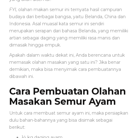
O
B
FYI,
olahan makan semur ini ternyata hasil campuran
A
budaya dari berbagai bangsa, yaitu Belanda, China dan
T
Indonesia. Asal muasal kata semur ini sendiri
A
merupakan serapan dari bahasa Belanda, yang memiliki
N
artian sebagai daging yang memiliki rasa manis dan
dimasak hingga empuk.
P
Apakah dalam waktu dekat ini, Anda berencana untuk
E
memasak olahan masakan yang satu ini? Jika benar
N
Y
demikian, maka bisa menyimak cara pembuatannya
A
dibawah ini.
K
I
Cara Pembuatan Olahan
T
Masakan Semur Ayam
P
Untuk cara membuat semur ayam ini, maka persiapkan
E
dulu bahan-bahannya yang bisa disimak sebagai
R
berikut:
A
L
½ kg daging ayam