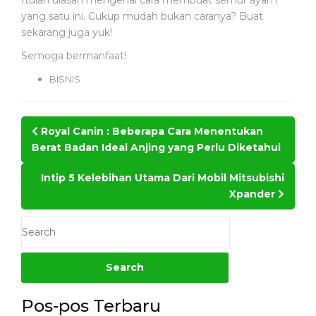
Itulah ulasan mengenai cara membuat semur ayam
yang satu ini. Cukup mudah bukan caranya? Buat
sekarang juga yuk!
Semoga bermanfaat!
BISNIS
Post
Royal Canin : Beberapa Cara Menentukan
navigation
Berat Badan Ideal Anjing yang Perlu Diketahui
Intip 5 Kelebihan Utama Dari Mobil Mitsubishi
Xpander
Pos-pos Terbaru