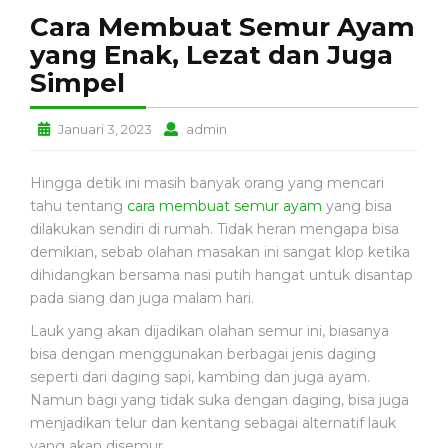
N
Cara Membuat Semur Ayam
A
yang Enak, Lezat dan Juga
N
A
Simpel
K
Cara
Cara
Januari 3, 2023
admin
P
Membuat
Membuat
E
N
Semur
Semur
Hingga detik ini masih banyak orang yang mencari
C
Ayam
Ayam
tahu tentang
cara membuat semur ayam
yang bisa
E
yang
yang
dilakukan sendiri di rumah. Tidak heran mengapa bisa
G
Enak,
Enak,
demikian, sebab olahan masakan ini sangat klop ketika
A
Lezat
Lezat
H
dihidangkan bersama nasi putih hangat untuk disantap
dan
dan
A
pada siang dan juga malam hari.
Juga
Juga
N
Simpel
Simpel
Lauk yang akan dijadikan olahan semur ini, biasanya
bisa dengan menggunakan berbagai jenis daging
P
seperti dari daging sapi, kambing dan juga ayam.
E
Namun bagi yang tidak suka dengan daging, bisa juga
N
menjadikan telur dan kentang sebagai alternatif lauk
G
yang akan disemur.