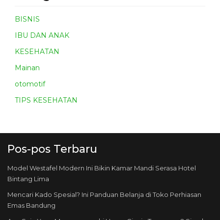
BISNIS
IBU DAN ANAK
KESEHATAN
Mainan
otomotif
TIPS KESEHATAN
Pos-pos Terbaru
Model Westafel Modern Ini Bikin Kamar Mandi Serasa Hotel
Bintang Lima
Mencari Kado Spesial? Ini Panduan Belanja di Toko Perhiasan
Emas Bandung