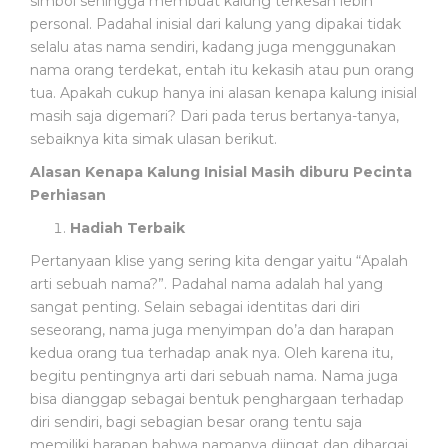
simbol sehingga membuat kalung terkesan lebih
O
Sepanjang
Sepanjang
personal. Padahal inisial dari kalung yang dipakai tidak
B
Masa
Masa
A
selalu atas nama sendiri, kadang juga menggunakan
T
nama orang terdekat, entah itu kekasih atau pun orang
A
tua. Apakah cukup hanya ini alasan kenapa kalung inisial
N
masih saja digemari? Dari pada terus bertanya-tanya,
sebaiknya kita simak ulasan berikut.
P
Alasan Kenapa Kalung Inisial Masih diburu Pecinta
E
Perhiasan
N
Y
Hadiah Terbaik
A
Pertanyaan klise yang sering kita dengar yaitu “Apalah
K
arti sebuah nama?”. Padahal nama adalah hal yang
I
T
sangat penting. Selain sebagai identitas dari diri
seseorang, nama juga menyimpan do’a dan harapan
kedua orang tua terhadap anak nya. Oleh karena itu,
P
begitu pentingnya arti dari sebuah nama. Nama juga
E
bisa dianggap sebagai bentuk penghargaan terhadap
R
diri sendiri, bagi sebagian besar orang tentu saja
A
L
memiliki harapan bahwa namanya diingat dan dihargai.