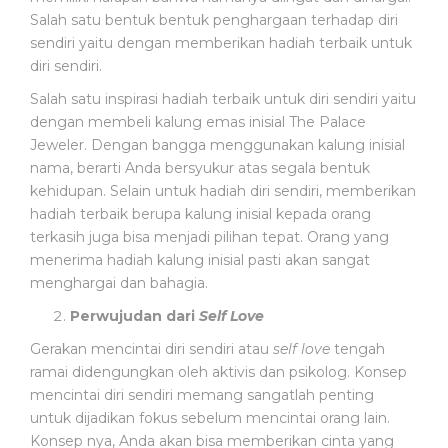
A
Salah satu bentuk bentuk penghargaan terhadap diri
T
sendiri yaitu dengan memberikan hadiah terbaik untuk
A
diri sendiri.
N
M
Salah satu inspirasi hadiah terbaik untuk diri sendiri yaitu
E
dengan membeli kalung emas inisial The Palace
D
Jeweler. Dengan bangga menggunakan kalung inisial
I
nama, berarti Anda bersyukur atas segala bentuk
S
kehidupan. Selain untuk hadiah diri sendiri, memberikan
hadiah terbaik berupa kalung inisial kepada orang
B
terkasih juga bisa menjadi pilihan tepat. Orang yang
I
menerima hadiah kalung inisial pasti akan sangat
D
menghargai dan bahagia.
A
Perwujudan dari
Self Love
N
Gerakan mencintai diri sendiri atau
self love
tengah
ramai didengungkan oleh aktivis dan psikolog. Konsep
mencintai diri sendiri memang sangatlah penting
untuk dijadikan fokus sebelum mencintai orang lain.
Konsep nya, Anda akan bisa memberikan cinta yang