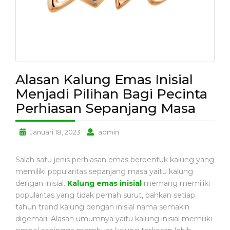
N
A
N
A
K
P
Alasan Kalung Emas Inisial
E
N
Menjadi Pilihan Bagi Pecinta
C
Perhiasan Sepanjang Masa
E
G
A
Alasan
Alasan
Januari 18, 2023
admin
H
Kalung
Kalung
A
Emas
Emas
Salah satu jenis perhiasan emas berbentuk kalung yang
N
Inisial
Inisial
memiliki popularitas sepanjang masa yaitu kalung
Menjadi
Menjadi
dengan inisial.
Kalung emas inisial
memang memiliki
Pilihan
Pilihan
P
popularitas yang tidak pernah surut, bahkan setiap
Bagi
Bagi
E
tahun trend kalung dengan inisial nama semakin
Pecinta
Pecinta
N
digemari. Alasan umumnya yaitu kalung inisial memiliki
G
Perhiasan
Perhiasan