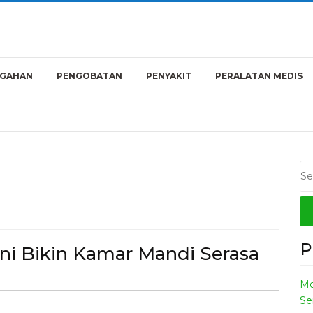
GAHAN‎
PENGOBATAN‎
PENYAKIT‎
PERALATAN MEDIS‎
P
ni Bikin Kamar Mandi Serasa
l
Mo
fel
Se
l
rn