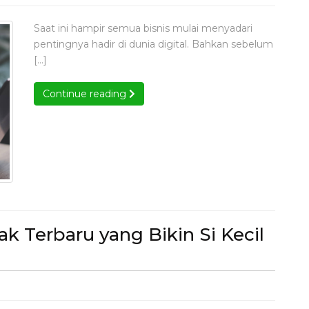
an
al
Saat ini hampir semua bisnis mulai menyadari
ia
pentingnya hadir di dunia digital. Bahkan sebelum
ncy
[…]
uk
nd
Continue reading
Continue reading
g
tal
 Terbaru yang Bikin Si Kecil
el