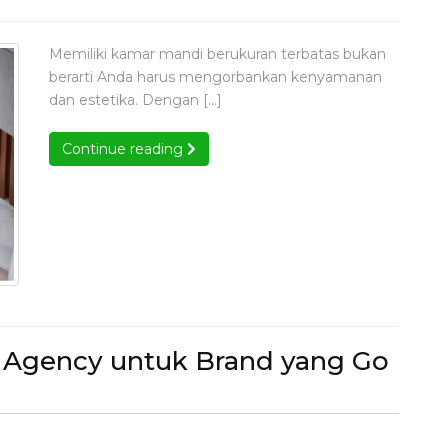
Bisa
fel
Jadi
Memiliki kamar mandi berukuran terbatas bukan
Solus
berarti Anda harus mengorbankan kenyamanan
Kam
dan estetika. Dengan […]
r
Mand
i
Kecil
Continue reading
Continue reading
ia Agency untuk Brand yang Go
h