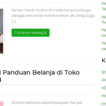
fel
Me
rn
To
Kamar mandi modern kini tidak hanya berfungsi
sebagai area untuk membersihkan diri, tetapi juga
Ap
r
[…]
Tu
r
i
i
Pe
a
Continue reading
Continue reading
sa
Ke
In
ng
ang
ya
K
i Panduan Belanja di Toko
BI
Mencari
g
IB
Kado
K
ari
Spesial?
o
Ma
Ini
ial?
Momen istimewa seperti perayaan hari jadi
ot
Panduan