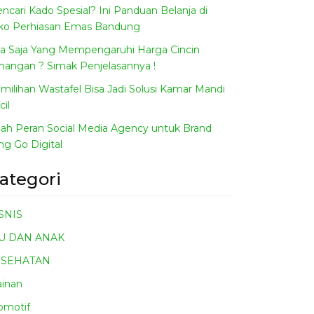
ncari Kado Spesial? Ini Panduan Belanja di
ko Perhiasan Emas Bandung
a Saja Yang Mempengaruhi Harga Cincin
nangan ? Simak Penjelasannya !
milihan Wastafel Bisa Jadi Solusi Kamar Mandi
cil
ilah Peran Social Media Agency untuk Brand
ng Go Digital
ategori
SNIS
U DAN ANAK
ESEHATAN
inan
omotif