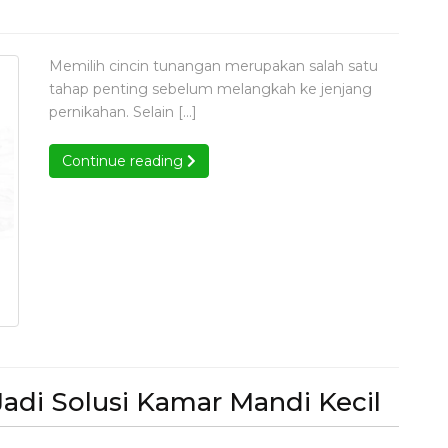
ang
empengaruhi
Memilih cincin tunangan merupakan salah satu
arga
pengaruhi
tahap penting sebelum melangkah ke jenjang
incin
a
pernikahan. Selain […]
in
unangan
ngan
Continue reading
Continue reading
imak
k
elasannya
enjelasannya
Pemi
Jadi Solusi Kamar Mandi Kecil
Wast
ihan