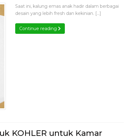
ng
Saat ini, kalung emas anak hadir dalam berbagai
s
desain yang lebih fresh dan kekinian. […]
k
aru
Continue reading
Continue reading
g
n
l
bah
as!
duk KOHLER untuk Kamar