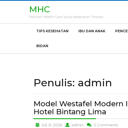
Skip
MHC
to
content
Mamah Health Care Solusi Kesehatan Terbaik
TIPS KESEHATAN
IBU DAN ANAK
PENCE
BIDAN
Penulis:
admin
Model Westafel Modern I
Mode
Hotel Bintang Lima
Westa
Model
Model
Mode
Juli 31, 2026
admin
0 Comments
Mode