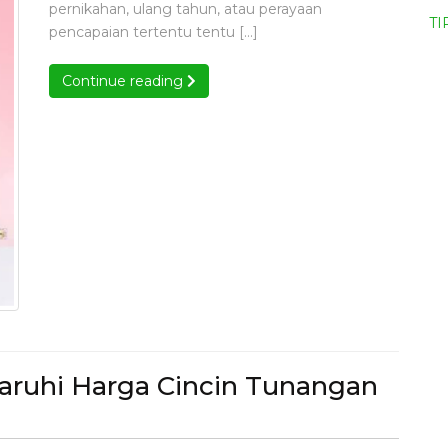
pernikahan, ulang tahun, atau perayaan
Belanja
duan
TI
pencapaian tertentu tentu […]
nja
di
Toko
Continue reading
Continue reading
Perhiasan
iasan
s
Emas
dung
Bandung
ruhi Harga Cincin Tunangan
pa
aja