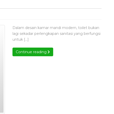
aan
stimewaan
t
uk
Dalam desain kamar mandi modern, toilet bukan
LER
lagi sekadar perlengkapan sanitasi yang berfungsi
k
untuk […]
ar
di
Continue reading
Continue reading
ern